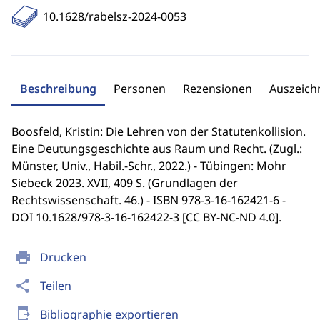
10.1628/rabelsz-2024-0053
Beschreibung
Personen
Rezensionen
Auszeic
Boosfeld, Kristin: Die Lehren von der Statutenkollision.
Eine Deutungsgeschichte aus Raum und Recht. (Zugl.:
Münster, Univ., Habil.-Schr., 2022.) - Tübingen: Mohr
Siebeck 2023. XVII, 409 S. (Grundlagen der
Rechtswissenschaft. 46.) - ISBN 978-3-16-162421-6 -
DOI 10.1628/978-3-16-162422-3 [CC BY-NC-ND 4.0].
print
Drucken
share
Teilen
send_to_mobile
Bibliographie exportieren