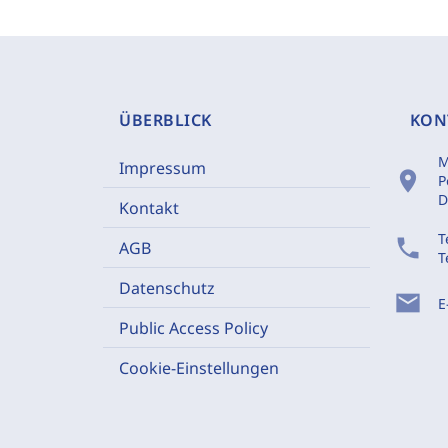
ÜBERBLICK
KON
M
Impressum
location_on
P
D
Kontakt
T
phone
AGB
T
Datenschutz
mail
E
Public Access Policy
Cookie-Einstellungen