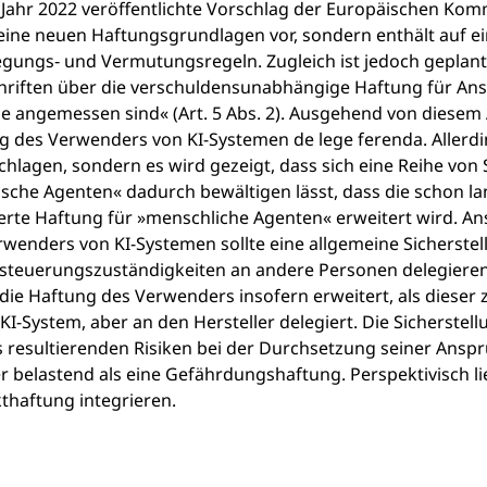
Jahr 2022 veröffentlichte Vorschlag der Europäischen Kommi
keine neuen Haftungsgrundlagen vor, sondern enthält auf ei
egungs‑ und Vermutungsregeln. Zugleich ist jedoch geplant,
hriften über die verschuldensunabhängige Haftung für An
 angemessen sind« (Art. 5 Abs. 2). Ausgehend von diesem A
g des Verwenders von KI-Systemen de lege ferenda. Allerdi
hlagen, sondern es wird gezeigt, dass sich eine Reihe von 
ische Agenten« dadurch bewältigen lässt, dass die schon
ierte Haftung für »menschliche Agenten« erweitert wird. An
rwenders von KI-Systemen sollte eine allgemeine Sicherste
steuerungszuständigkeiten an andere Personen delegieren
die Haftung des Verwenders insofern erweitert, als dieser
KI-System, aber an den Hersteller delegiert. Die Sicherst
s resultierenden Risiken bei der Durchsetzung seiner Ans
 belastend als eine Gefährdungshaftung. Perspektivisch lie
thaftung integrieren.