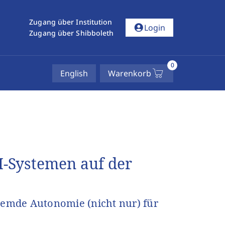
Zugang über Institution
account_circle
Login
Zugang über Shibboleth
0
English
Warenkorb
I-Systemen auf der
fremde Autonomie (nicht nur) für