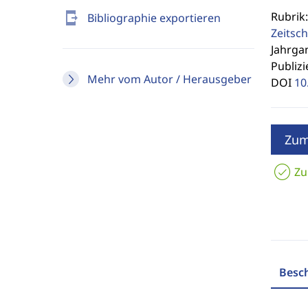
Rubrik:
send_to_mobile
Bibliographie exportieren
Zeitsch
Jahrgan
Publizi
Mehr vom Autor / Herausgeber
DOI
10
Zum
Zu
Besc