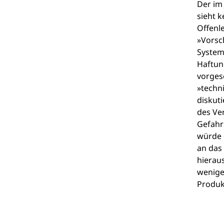
Der im 
sieht 
Offenl
»Vorsc
Systeme
Haftun
vorgesc
»techn
diskut
des Ve
Gefahr
würde 
an das 
hierau
weniger
Produk