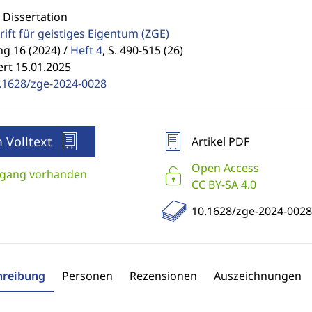
 Dissertation
rift für geistiges Eigentum
(ZGE)
g 16 (2024) /
Heft 4
,
S. 490-515 (26)
ert 15.01.2025
.1628/zge-2024-0028
 Volltext
Artikel PDF
Open Access
gang vorhanden
CC BY-SA 4.0
10.1628/zge-2024-0028
hreibung
Personen
Rezensionen
Auszeichnungen