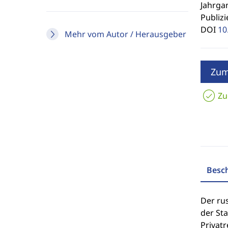
Jahrgan
Publizi
DOI
10
Mehr vom Autor / Herausgeber
Zum
Zu
Besc
Der rus
der Sta
Privat