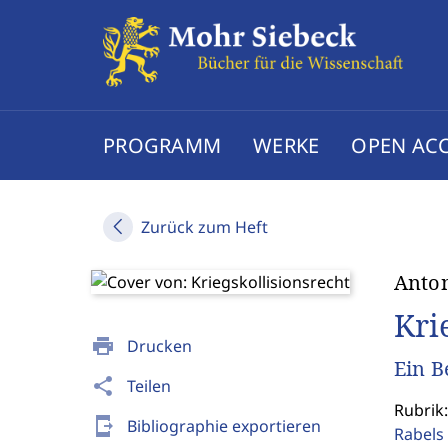
PROGRAMM
WERKE
OPEN AC
Zurück zum Heft
Anto
Kri
print
Drucken
Ein B
share
Teilen
Rubrik:
send_to_mobile
Bibliographie exportieren
Rabels 