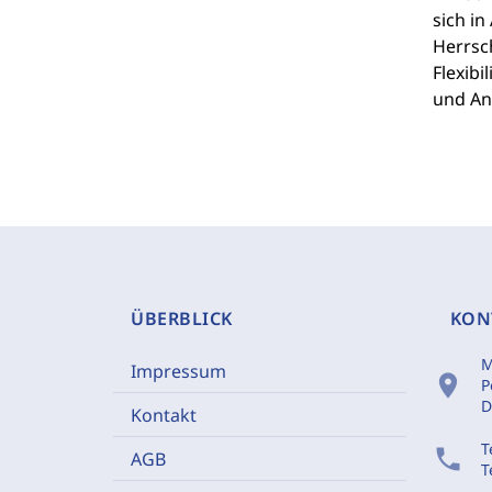
sich in
Herrsch
Flexib
und An
ÜBERBLICK
KON
M
Impressum
location_on
P
D
Kontakt
T
phone
AGB
T