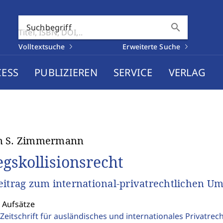
search
Suchbegriff
Volltextsuche
Erweiterte Suche
CESS
PUBLIZIEREN
SERVICE
VERLAG
n S. Zimmermann
egskollisionsrecht
eitrag zum international-privatrechtlichen 
 Aufsätze
Zeitschrift für ausländisches und internationales Privatrec