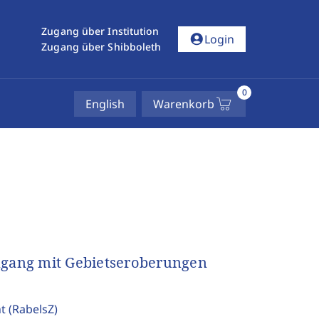
Zugang über Institution
account_circle
Login
Zugang über Shibboleth
0
English
Warenkorb
Umgang mit Gebietseroberungen
ht
(RabelsZ)