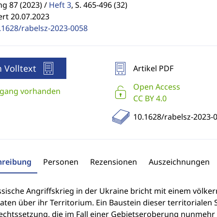
g 87 (2023) /
Heft 3
,
S. 465-496 (32)
ert 20.07.2023
.1628/rabelsz-2023-0058
 Volltext
Artikel PDF
Open Access
gang vorhanden
CC BY 4.0
10.1628/rabelsz-2023-
hreibung
Personen
Rezensionen
Auszeichnungen
sische Angriffskrieg in der Ukraine bricht mit einem völk
aten über ihr Territorium. Ein Baustein dieser territorialen S
rechtssetzung, die im Fall einer Gebietseroberung nunmehr 