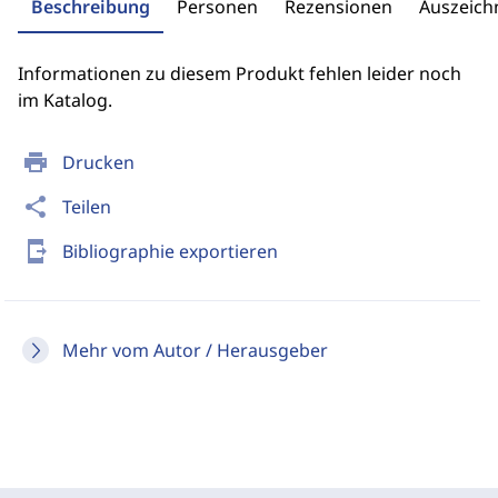
Beschreibung
Personen
Rezensionen
Auszeic
Informationen zu diesem Produkt fehlen leider noch
im Katalog.
print
Drucken
share
Teilen
send_to_mobile
Bibliographie exportieren
Mehr vom Autor / Herausgeber