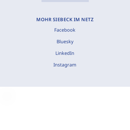
MOHR SIEBECK IM NETZ
Facebook
Bluesky
LinkedIn
Instagram
C
o
o
k