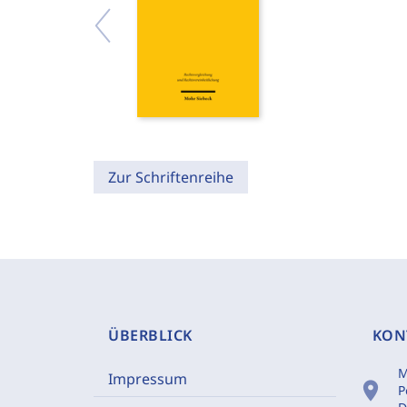
Zur Schriftenreihe
ÜBERBLICK
KON
M
Impressum
location_on
P