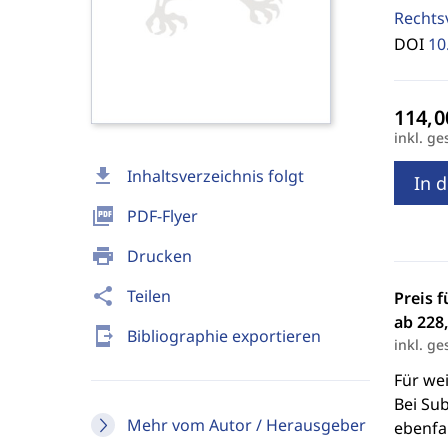
Rechts
DOI
10
inkl. ge
download
Inhaltsverzeichnis folgt
In 
picture_as_pdf
PDF-Flyer
print
Drucken
share
Teilen
Preis f
ab 228,
send_to_mobile
Bibliographie exportieren
inkl. ge
Für we
Bei Sub
Mehr vom Autor / Herausgeber
ebenfal