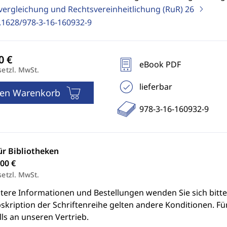
vergleichung und Rechtsvereinheitlichung (RuR)
26
.1628/978-3-16-160932-9
eBook PDF
setzl. MwSt.
lieferbar
den Warenkorb
978-3-16-160932-9
ür Bibliotheken
00 €
setzl. MwSt.
itere Informationen und Bestellungen wenden Sie sich bitt
skription der Schriftenreihe gelten andere Konditionen. Fü
ls an unseren Vertrieb.