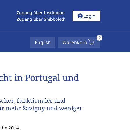
Zugang über Institution
account_circle
Login
Zugang über Shibboleth
0
English
Warenkorb
ht in Portugal und
cher, funktionaler und
für mehr Savigny und weniger
abe 2014.