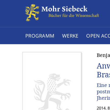
PROGRAMM
WERKE
OPEN AC
Benj
Anw
Bra
Eine 
postm
Jheri
2014. 