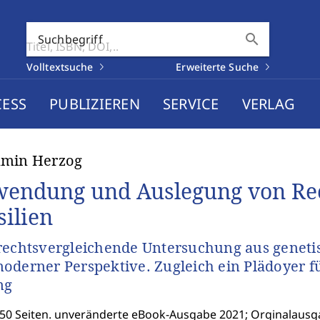
search
Suchbegriff
Volltextsuche
Erweiterte Suche
CESS
PUBLIZIEREN
SERVICE
VERLAG
amin Herzog
endung und Auslegung von Rec
silien
rechtsvergleichende Untersuchung aus genetis
oderner Perspektive. Zugleich ein Plädoyer 
ng
850 Seiten. unveränderte eBook-Ausgabe 2021; Orginalausg