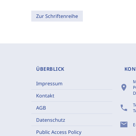
Zur Schriftenreihe
ÜBERBLICK
KON
M
Impressum
location_on
P
D
Kontakt
T
phone
AGB
T
Datenschutz
mail
E
Public Access Policy