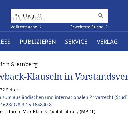
search
Suchbegriff
Volltextsuche
Erweiterte Suche
CESS
PUBLIZIEREN
SERVICE
VERLAG
tian Stemberg
wback-Klauseln in Vorstandsve
72 Seiten.
n zum ausländischen und internationalen Privatrecht (Stud
.1628/978-3-16-164890-8
rt durch: Max Planck Digital Library (MPDL)