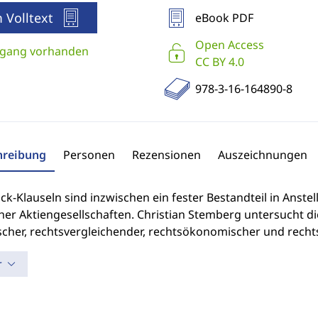
 Volltext
eBook PDF
Open Access
gang vorhanden
CC BY 4.0
978-3-16-164890-8
hreibung
Personen
Rezensionen
Auszeichnungen
ck-Klauseln sind inzwischen ein fester Bestandteil in Anst
her Aktiengesellschaften. Christian Stemberg untersucht di
scher, rechtsvergleichender, rechtsökonomischer und rech
r