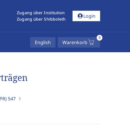
Zugang über Institution
account_circle
Login
Zugang über Shibboleth
0
English
Warenkorb
rträgen
IPR)
547