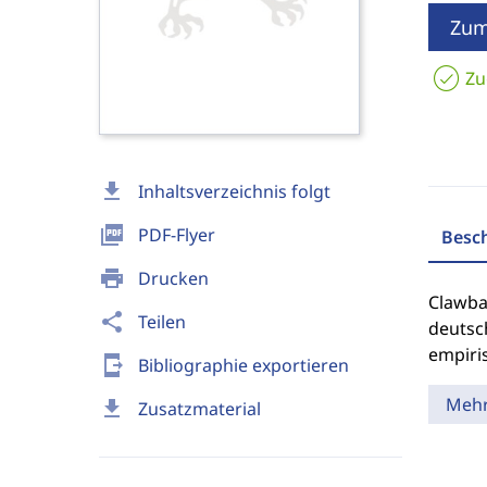
Zum
Zu
download
Inhaltsverzeichnis folgt
picture_as_pdf
PDF-Flyer
Besc
print
Drucken
Clawba
share
Teilen
deutsc
empiri
send_to_mobile
Bibliographie exportieren
Meh
download
Zusatzmaterial