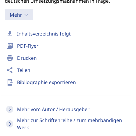
deutschen Umsetzungsmaßnahmen in Frage.
Mehr
download
Inhaltsverzeichnis folgt
picture_as_pdf
PDF-Flyer
print
Drucken
share
Teilen
send_to_mobile
Bibliographie exportieren
Mehr vom Autor / Herausgeber
Mehr zur Schriftenreihe / zum mehrbändigen
Werk