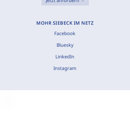
Jetzt anfordern
MOHR SIEBECK IM NETZ
Facebook
Bluesky
LinkedIn
Instagram
C
o
o