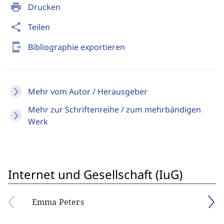
print
Drucken
share
Teilen
send_to_mobile
Bibliographie exportieren
Mehr vom Autor / Herausgeber
Mehr zur Schriftenreihe / zum mehrbändigen
Werk
Internet und Gesellschaft (IuG)
Emma Peters