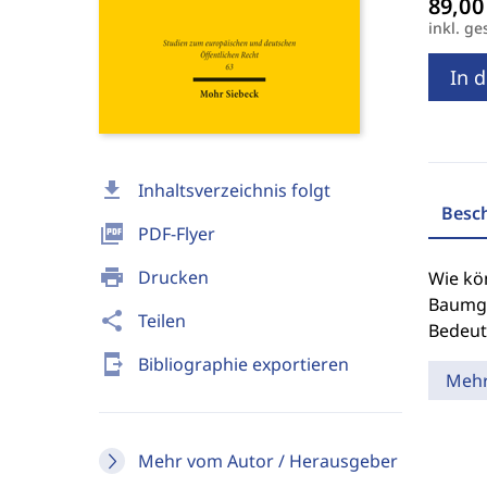
inkl. ge
In 
download
Inhaltsverzeichnis folgt
Besc
picture_as_pdf
PDF-Flyer
print
Drucken
Wie kö
Baumga
share
Teilen
Bedeut
send_to_mobile
Bibliographie exportieren
Meh
Mehr vom Autor / Herausgeber