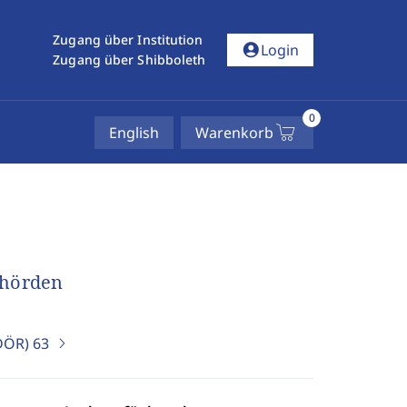
Zugang über Institution
account_circle
Login
Zugang über Shibboleth
0
English
Warenkorb
ehörden
uDÖR)
63