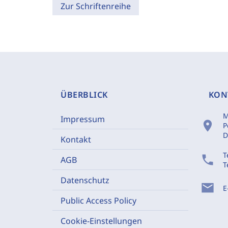
Zur Schriftenreihe
ÜBERBLICK
KON
M
Impressum
location_on
P
D
Kontakt
T
phone
AGB
T
Datenschutz
mail
E
Public Access Policy
Cookie-Einstellungen