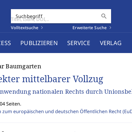
search
Suchbegriff
Volltextsuche
Erweiterte Suche
CESS
PUBLIZIEREN
SERVICE
VERLAG
ar Baumgarten
ekter mittelbarer Vollzug
Anwendung nationalen Rechts durch Unionsb
04 Seiten.
n zum europäischen und deutschen Öffentlichen Recht (E