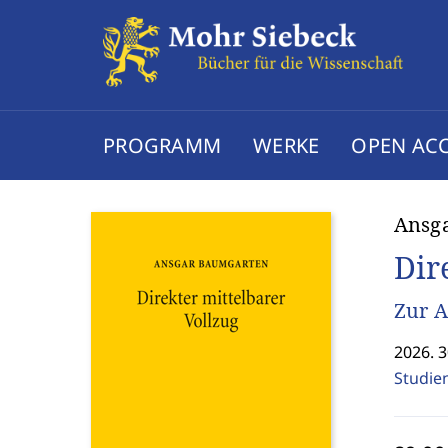
PROGRAMM
WERKE
OPEN AC
Ansg
Dir
Zur 
2026. 3
Studie