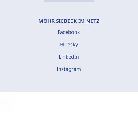
MOHR SIEBECK IM NETZ
Facebook
Bluesky
LinkedIn
Instagram
C
o
o