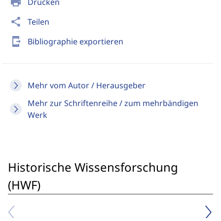
print
Drucken
share
Teilen
send_to_mobile
Bibliographie exportieren
Mehr vom Autor / Herausgeber
Mehr zur Schriftenreihe / zum mehrbändigen
Werk
Historische Wissensforschung
(HWF)