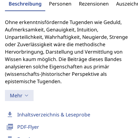
Beschreibung
Personen
Rezensionen
Auszeic
Ohne erkenntnisfördernde Tugenden wie Geduld,
Aufmerksamkeit, Genauigkeit, Intuition,
Unparteilichkeit, Wahrhaftigkeit, Neugierde, Strenge
oder Zuverlässigkeit wäre die methodische
Hervorbringung, Darstellung und Vermittlung von
Wissen kaum möglich. Die Beiträge dieses Bandes
analysieren solche Eigenschaften aus primär
(wissenschafts-)historischer Perspektive als
epistemische Tugenden.
Mehr
download
Inhaltsverzeichnis & Leseprobe
picture_as_pdf
PDF-Flyer