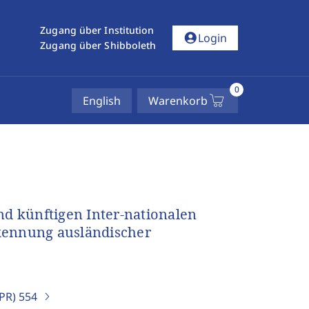
Zugang über Institution
account_circle
Login
Zugang über Shibboleth
0
English
Warenkorb
nd künftigen Inter-nationalen
ennung ausländischer
IPR)
554