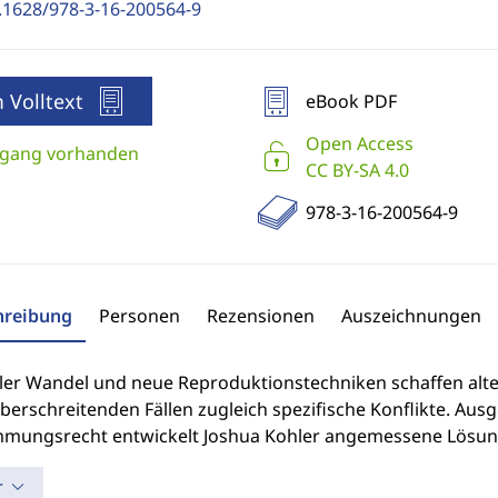
.1628/978-3-16-200564-9
 Volltext
eBook PDF
Open Access
gang vorhanden
CC BY-SA 4.0
978-3-16-200564-9
hreibung
Personen
Rezensionen
Auszeichnungen
aler Wandel und neue Reproduktionstechniken schaffen alter
berschreitenden Fällen zugleich spezifische Konflikte. Au
mungsrecht entwickelt Joshua Kohler angemessene Lösun
r