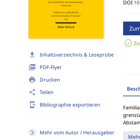
DOI
10
Zum
Zu
download
Inhaltsverzeichnis & Leseprobe
picture_as_pdf
PDF-Flyer
print
Drucken
Besc
share
Teilen
send_to_mobile
Bibliographie exportieren
Famili
grenzü
Abstam
Mehr vom Autor / Herausgeber
Meh