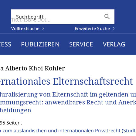
search
Suchbegriff
Volltextsuche
Erweiterte Suche
CESS
PUBLIZIEREN
SERVICE
VERLAG
a Alberto Khoi Kohler
ernationales Elternschaftsrecht
luralisierung von Elternschaft im geltenden u
ammungsrecht: anwendbares Recht und Anerk
cheidungen
95 Seiten.
n zum ausländischen und internationalen Privatrecht (Stud