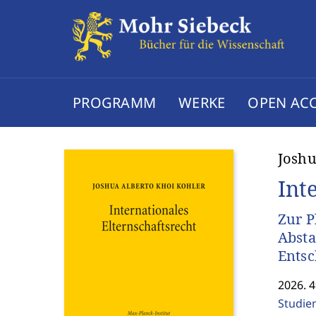
PROGRAMM
WERKE
OPEN AC
Joshu
Int
Zur P
Abst
Ents
2026. 4
Studie