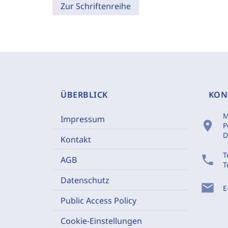
Zur Schriftenreihe
ÜBERBLICK
KON
M
Impressum
location_on
P
D
Kontakt
T
phone
AGB
T
Datenschutz
mail
E
Public Access Policy
Cookie-Einstellungen