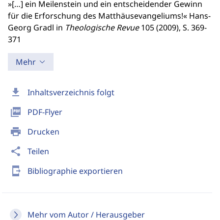
»[…] ein Meilenstein und ein entscheidender Gewinn
für die Erforschung des Matthäusevangeliums!« Hans-
Georg Gradl in
Theologische Revue
105 (2009), S. 369-
371
Mehr
download
Inhaltsverzeichnis folgt
picture_as_pdf
PDF-Flyer
print
Drucken
share
Teilen
send_to_mobile
Bibliographie exportieren
Mehr vom Autor / Herausgeber