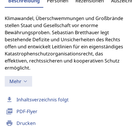
Beschreibung
Personen
Rezensionen
Auszeic
Klimawandel, Überschwemmungen und Großbrände
stellen Staat und Gesellschaft vor enorme
Bewährungsproben. Sebastian Bretthauer legt
bestehende Defizite und Unsicherheiten des Rechts
offen und entwickelt Leitlinien für ein eigenständiges
Katastrophenschutzorganisationsrecht, das
effektiven, rechtssicheren und kooperativen Schutz
ermöglicht.
Mehr
download
Inhaltsverzeichnis folgt
picture_as_pdf
PDF-Flyer
print
Drucken