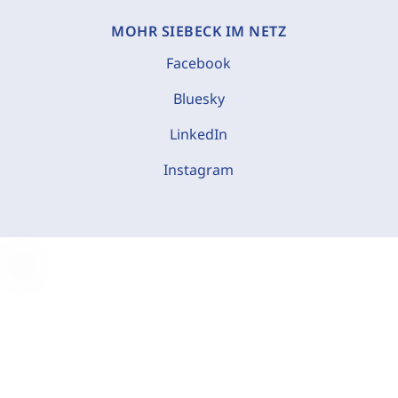
MOHR SIEBECK IM NETZ
Facebook
Bluesky
LinkedIn
Instagram
C
o
o
k
i