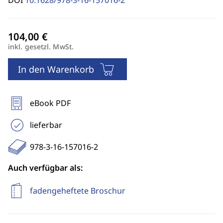
DOI
10.1628/978-3-16-157016-2
inkl. gesetzl. MwSt.
In den Warenkorb
eBook PDF
lieferbar
978-3-16-157016-2
Auch verfügbar als:
fadengeheftete Broschur