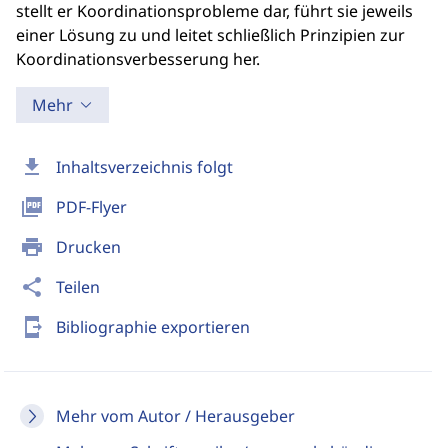
stellt er Koordinationsprobleme dar, führt sie jeweils
einer Lösung zu und leitet schließlich Prinzipien zur
Koordinationsverbesserung her.
Mehr
download
Inhaltsverzeichnis folgt
picture_as_pdf
PDF-Flyer
print
Drucken
share
Teilen
send_to_mobile
Bibliographie exportieren
Mehr vom Autor / Herausgeber