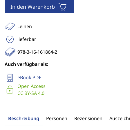
In den Warenkorb
Leinen
lieferbar
978-3-16-161864-2
Auch verfügbar als:
eBook PDF
Open Access
CC BY-SA 4.0
Beschreibung
Personen
Rezensionen
Auszeic