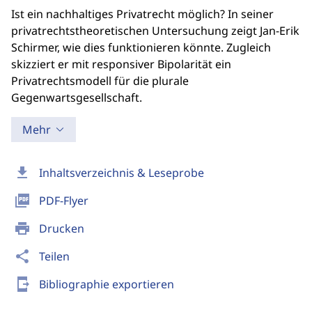
Ist ein nachhaltiges Privatrecht möglich? In seiner
privatrechtstheoretischen Untersuchung zeigt Jan-Erik
Schirmer, wie dies funktionieren könnte. Zugleich
skizziert er mit responsiver Bipolarität ein
Privatrechtsmodell für die plurale
Gegenwartsgesellschaft.
Mehr
download
Inhaltsverzeichnis & Leseprobe
picture_as_pdf
PDF-Flyer
print
Drucken
share
Teilen
send_to_mobile
Bibliographie exportieren