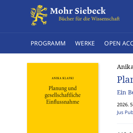
PROGRAMM
WERKE
OPEN AC
Anika
Pla
Ein B
2026. 5
Jus Pu