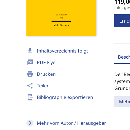
inkl. ge
In 
download
Inhaltsverzeichnis folgt
Besc
picture_as_pdf
PDF-Flyer
print
Drucken
Der Bed
system
share
Teilen
Grundm
send_to_mobile
Bibliographie exportieren
Meh
Mehr vom Autor / Herausgeber