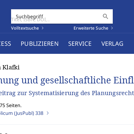
search
Suchbegriff
Volltextsuche
Erweiterte Suche
CESS
PUBLIZIEREN
SERVICE
VERLAG
 Klafki
nung und gesellschaftliche Ein
eitrag zur Systematisierung des Planungsrecht
75 Seiten.
blicum (JusPubl)
338