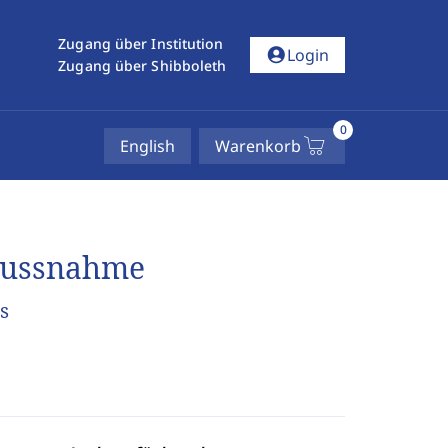
Zugang über Institution
account_circle
Login
Zugang über Shibboleth
0
English
Warenkorb
flussnahme
s