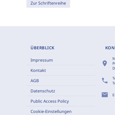
Zur Schriftenreihe
ÜBERBLICK
KON
M
Impressum
location_on
P
D
Kontakt
T
phone
AGB
T
Datenschutz
mail
E
Public Access Policy
Cookie-Einstellungen