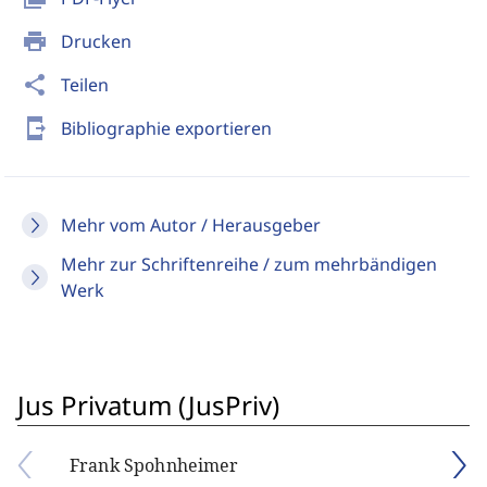
print
Drucken
share
Teilen
send_to_mobile
Bibliographie exportieren
Mehr vom Autor / Herausgeber
Mehr zur Schriftenreihe / zum mehrbändigen
Werk
Jus Privatum (JusPriv)
Frank Spohnheimer