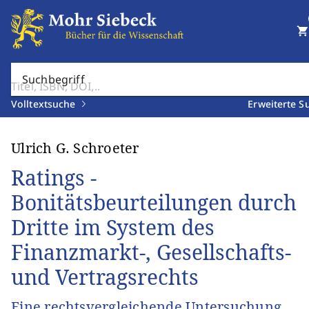
shopping_cart
Suchbegriff
Volltextsuche
Erweiterte S
Ulrich G. Schroeter
Ratings -
Bonitätsbeurteilungen durch
Dritte im System des
Finanzmarkt-, Gesellschafts-
und Vertragsrechts
Eine rechtsvergleichende Untersuchung