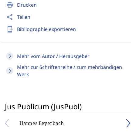
print
Drucken
share
Teilen
send_to_mobile
Bibliographie exportieren
Mehr vom Autor / Herausgeber
Mehr zur Schriftenreihe / zum mehrbändigen
Werk
Jus Publicum (JusPubl)
Hannes Beyerbach