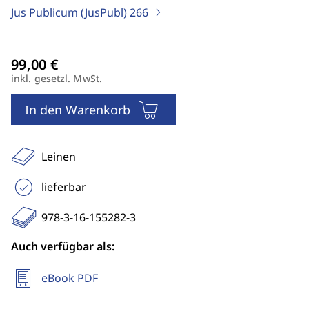
Jus Publicum (JusPubl)
266
inkl. gesetzl. MwSt.
In den Warenkorb
Leinen
lieferbar
978-3-16-155282-3
Auch verfügbar als:
eBook PDF