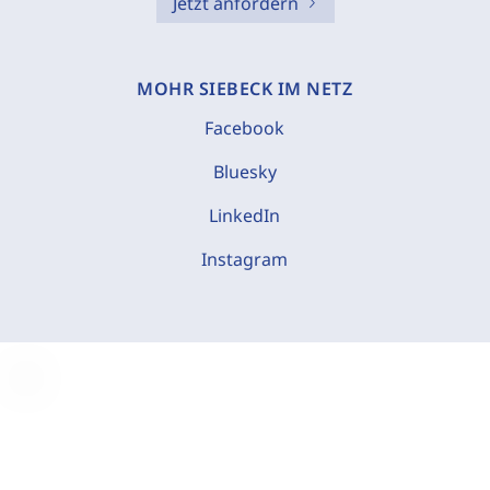
Jetzt anfordern
MOHR SIEBECK IM NETZ
Facebook
Bluesky
LinkedIn
Instagram
C
o
o