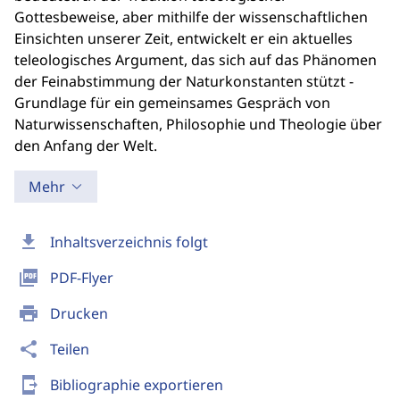
Gottesbeweise, aber mithilfe der wissenschaftlichen
Einsichten unserer Zeit, entwickelt er ein aktuelles
teleologisches Argument, das sich auf das Phänomen
der Feinabstimmung der Naturkonstanten stützt -
Grundlage für ein gemeinsames Gespräch von
Naturwissenschaften, Philosophie und Theologie über
den Anfang der Welt.
Mehr
download
Inhaltsverzeichnis folgt
picture_as_pdf
PDF-Flyer
print
Drucken
share
Teilen
send_to_mobile
Bibliographie exportieren