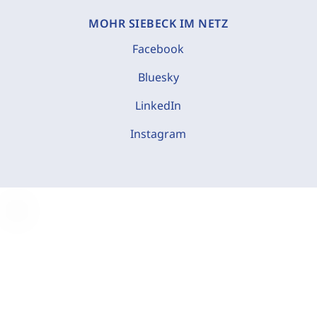
MOHR SIEBECK IM NETZ
Facebook
Bluesky
LinkedIn
Instagram
C
o
o
k
i