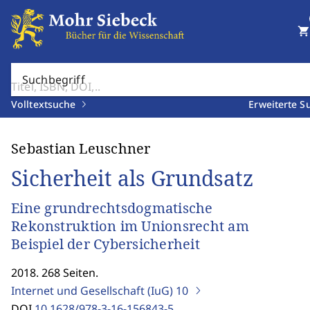
shopping_cart
Suchbegriff
Volltextsuche
Erweiterte S
Sebastian Leuschner
Sicherheit als Grundsatz
Eine grundrechtsdogmatische
Rekonstruktion im Unionsrecht am
Beispiel der Cybersicherheit
2018. 268 Seiten.
Internet und Gesellschaft (IuG)
10
DOI
10.1628/978-3-16-156843-5