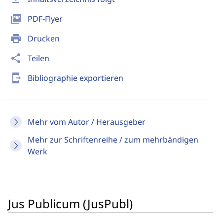
picture_as_pdf
PDF-Flyer
print
Drucken
share
Teilen
send_to_mobile
Bibliographie exportieren
Mehr vom Autor / Herausgeber
Mehr zur Schriftenreihe / zum mehrbändigen
Werk
Jus Publicum (JusPubl)