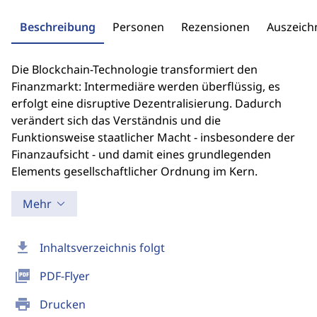
Beschreibung
Personen
Rezensionen
Auszeic
Die Blockchain-Technologie transformiert den
Finanzmarkt: Intermediäre werden überflüssig, es
erfolgt eine disruptive Dezentralisierung. Dadurch
verändert sich das Verständnis und die
Funktionsweise staatlicher Macht - insbesondere der
Finanzaufsicht - und damit eines grundlegenden
Elements gesellschaftlicher Ordnung im Kern.
Mehr
download
Inhaltsverzeichnis folgt
picture_as_pdf
PDF-Flyer
print
Drucken