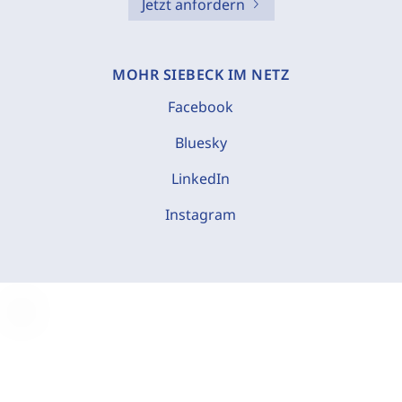
Jetzt anfordern
MOHR SIEBECK IM NETZ
Facebook
Bluesky
LinkedIn
Instagram
C
o
o