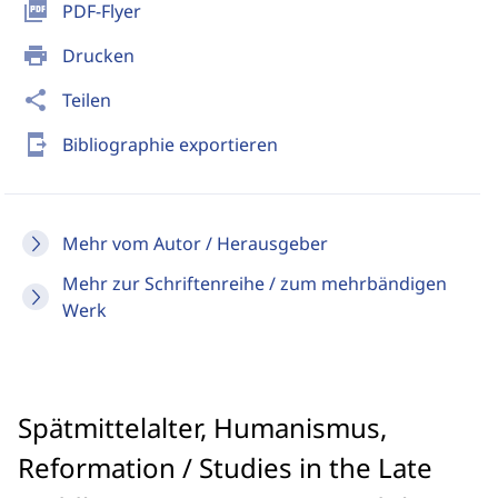
picture_as_pdf
PDF-Flyer
print
Drucken
share
Teilen
send_to_mobile
Bibliographie exportieren
Mehr vom Autor / Herausgeber
Mehr zur Schriftenreihe / zum mehrbändigen
Werk
Spätmittelalter, Humanismus,
Reformation / Studies in the Late