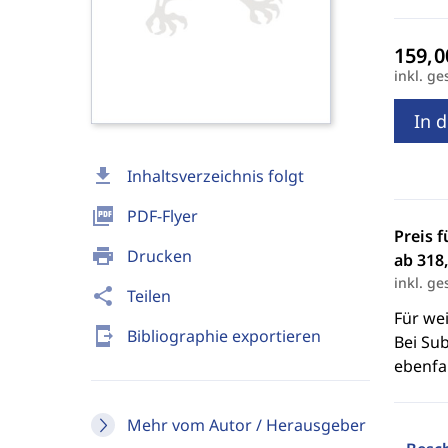
inkl. ge
In 
download
Inhaltsverzeichnis folgt
picture_as_pdf
PDF-Flyer
Preis f
print
Drucken
ab 318,
inkl. ge
share
Teilen
Für we
send_to_mobile
Bibliographie exportieren
Bei Sub
ebenfal
Mehr vom Autor / Herausgeber