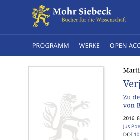
PROGRAMM
WERKE
OPEN AC
Marti
Ver
Zu de
von B
2016. 8
Jus Po
DOI
10