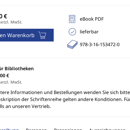
eBook PDF
setzl. MwSt.
lieferbar
den Warenkorb
978-3-16-153472-0
ür Bibliotheken
00 €
setzl. MwSt.
itere Informationen und Bestellungen wenden Sie sich bitt
skription der Schriftenreihe gelten andere Konditionen. Fü
ls an unseren Vertrieb.