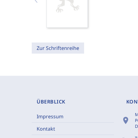
Zur Schriftenreihe
ÜBERBLICK
KON
M
Impressum
location_on
P
D
Kontakt