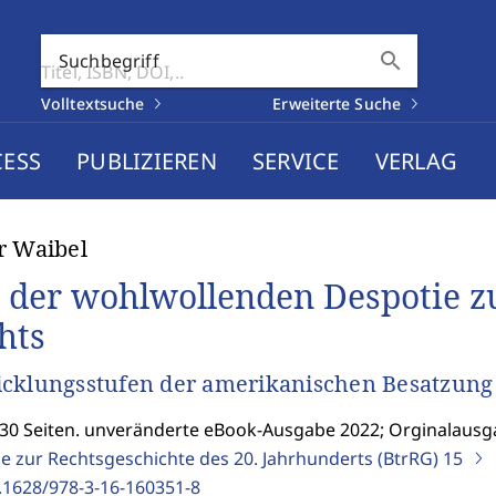
search
Suchbegriff
Volltextsuche
Erweiterte Suche
CESS
PUBLIZIEREN
SERVICE
VERLAG
r Waibel
 der wohlwollenden Despotie zu
hts
cklungsstufen der amerikanischen Besatzung
430 Seiten. unveränderte eBook-Ausgabe 2022; Orginalausg
ge zur Rechtsgeschichte des 20. Jahrhunderts (BtrRG)
15
.1628/978-3-16-160351-8