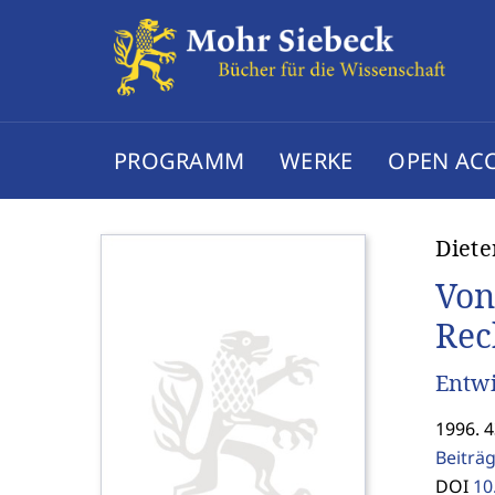
PROGRAMM
WERKE
OPEN AC
Diete
Von
Rec
Entwi
1996. 
Beiträ
DOI
10