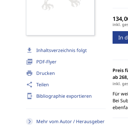
inkl. ge
In 
download
Inhaltsverzeichnis folgt
picture_as_pdf
PDF-Flyer
Preis f
print
Drucken
ab 268,
inkl. ge
share
Teilen
Für we
send_to_mobile
Bibliographie exportieren
Bei Sub
ebenfal
Mehr vom Autor / Herausgeber