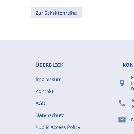
Zur Schriftenreihe
ÜBERBLICK
KON
M
Impressum
location_on
P
D
Kontakt
T
phone
AGB
T
Datenschutz
mail
E
Public Access Policy