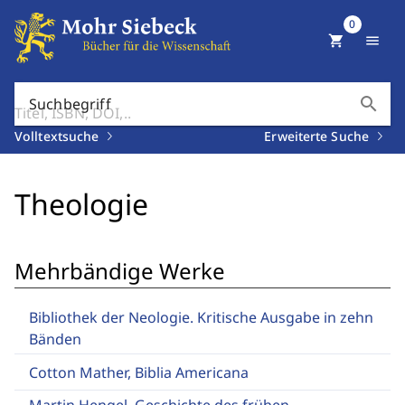
0
shopping_cart
menu
search
Suchbegriff
Volltextsuche
Erweiterte Suche
Theologie
Mehrbändige Werke
Bibliothek der Neologie. Kritische Ausgabe in zehn
Bänden
Cotton Mather, Biblia Americana