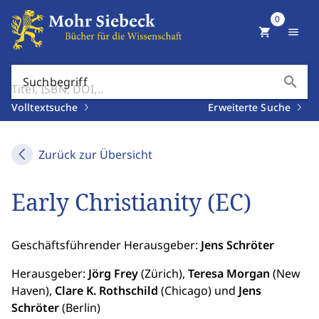
0
shopping_cart
menu
search
Suchbegriff
Volltextsuche
Erweiterte Suche
Zurück zur Übersicht
Early Christianity (EC)
Geschäftsführender Herausgeber:
Jens Schröter
Herausgeber:
Jörg Frey
(Zürich),
Teresa Morgan
(New
Haven),
Clare K. Rothschild
(Chicago) und
Jens
Schröter
(Berlin)