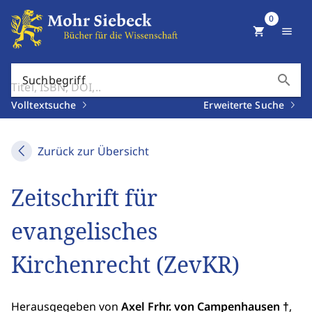
0
shopping_cart
menu
search
Suchbegriff
Volltextsuche
Erweiterte Suche
Zurück zur Übersicht
Zeitschrift für
evangelisches
Kirchenrecht (ZevKR)
Herausgegeben von
Axel Frhr. von Campenhausen †
,