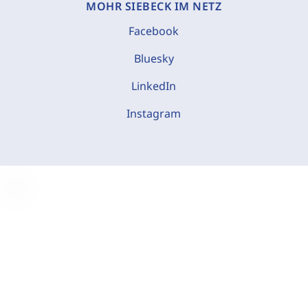
MOHR SIEBECK IM NETZ
Facebook
Bluesky
LinkedIn
Instagram
C
o
o
k
i