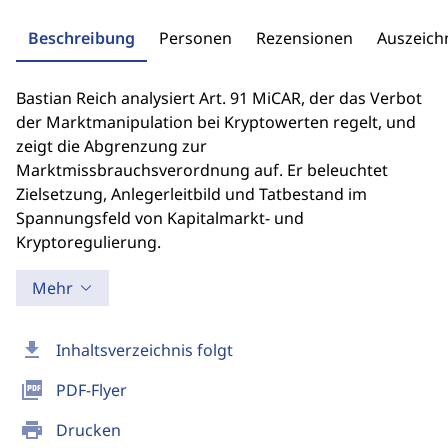
Beschreibung
Personen
Rezensionen
Auszeic
Bastian Reich analysiert Art. 91 MiCAR, der das Verbot
der Marktmanipulation bei Kryptowerten regelt, und
zeigt die Abgrenzung zur
Marktmissbrauchsverordnung auf. Er beleuchtet
Zielsetzung, Anlegerleitbild und Tatbestand im
Spannungsfeld von Kapitalmarkt- und
Kryptoregulierung.
Mehr
download
Inhaltsverzeichnis folgt
picture_as_pdf
PDF-Flyer
print
Drucken