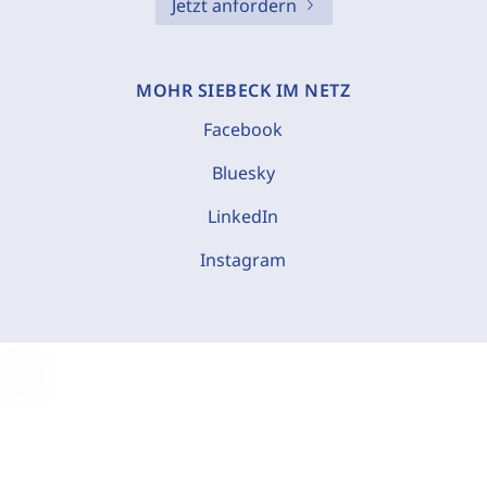
Jetzt anfordern
MOHR SIEBECK IM NETZ
Facebook
Bluesky
LinkedIn
Instagram
C
o
o