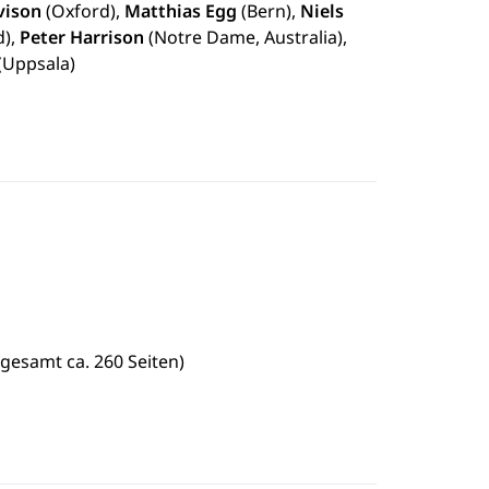
vison
(Oxford),
Matthias Egg
(Bern),
Niels
d),
Peter Harrison
(Notre Dame, Australia),
(Uppsala)
sgesamt ca. 260 Seiten)