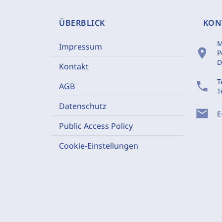
ÜBERBLICK
KON
M
Impressum
location_on
P
D
Kontakt
T
phone
AGB
T
Datenschutz
mail
E
Public Access Policy
Cookie-Einstellungen