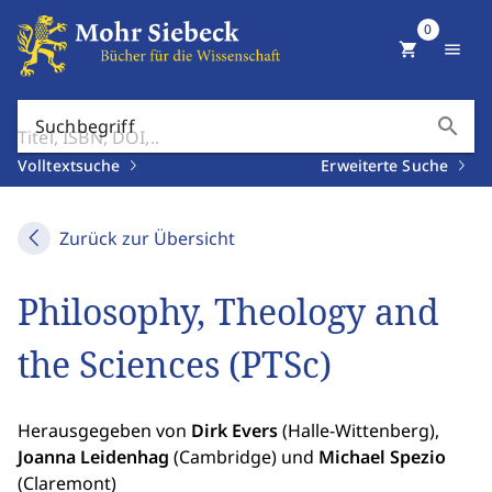
0
shopping_cart
menu
search
Suchbegriff
Volltextsuche
Erweiterte Suche
Zurück zur Übersicht
Philosophy, Theology and
the Sciences (PTSc)
Herausgegeben von
Dirk Evers
(Halle-Wittenberg),
Joanna Leidenhag
(Cambridge) und
Michael Spezio
(Claremont)